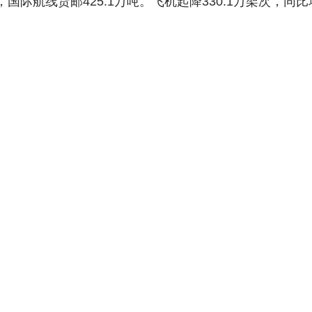
，国际航线货邮425.1万吨。飞机起降330.1万架次，同比