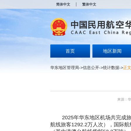
新
简体中文
繁体中文
窗
口
打
开
无
障
碍
说
明
首页
地区新闻
页
面,
按
华东地区管理局
->
信息公开
->
统计数据
->
正
Alt
加
波
浪
键
打
来源：
开
导
盲
2025年华东地区机场共完成旅客吞
模
式
航线旅客1292.2万人次），国际航