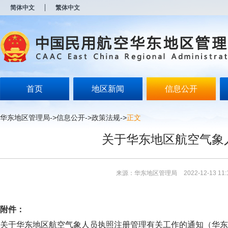
新
简体中文
繁体中文
窗
口
打
开
无
障
碍
说
明
首页
地区新闻
信息公开
页
面,
按
华东地区管理局
->
信息公开
->
政策法规
->
正文
Alt
加
关于华东地区航空气象
波
浪
键
打
来源：华东地区管理局
2022-12-13 11:
开
导
盲
模
附件：
式
关于华东地区航空气象人员执照注册管理有关工作的通知（华东局发明