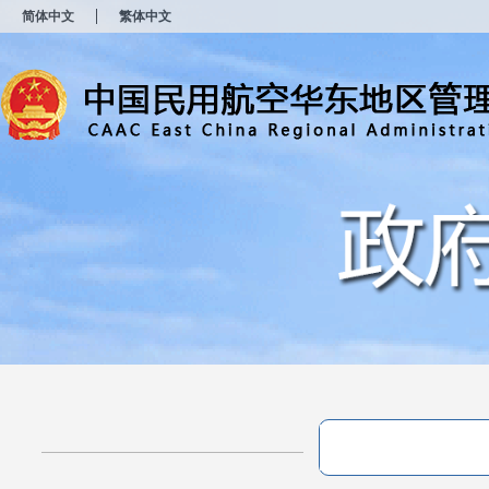
新
简体中文
繁体中文
窗
口
打
开
无
障
碍
说
明
页
面,
按
Alt
加
波
浪
键
打
开
导
盲