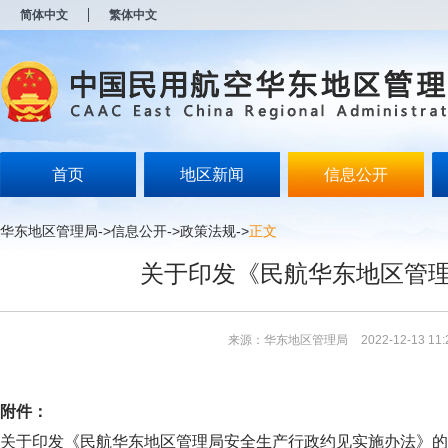
新
简体中文
繁体中文
窗
口
打
开
无
障
碍
说
明
首页
地区新闻
信息公开
页
面,
按
华东地区管理局
->
信息公开
->
政策法规
->
正文
Alt
加
关于印发《民航华东地区管
波
浪
键
打
来源：华东地区管理局
2022-12-13 11:
开
导
盲
模
附件：
式
关于印发《民航华东地区管理局安全生产行政约见实施办法》的通知（