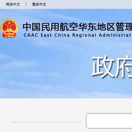
新
简体中文
繁体中文
窗
口
打
开
无
障
碍
说
明
页
面,
按
Alt
加
波
浪
键
打
开
导
盲