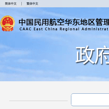
新
简体中文
繁体中文
窗
口
打
开
无
障
碍
说
明
页
面,
按
Alt
加
波
浪
键
打
开
导
盲