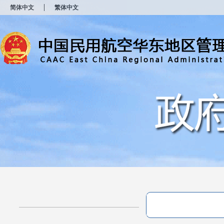
新
简体中文
繁体中文
窗
口
打
开
无
障
碍
说
明
页
面,
按
Alt
加
波
浪
键
打
开
导
盲